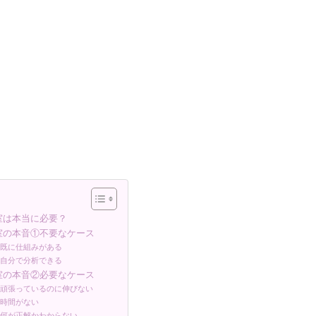
室は本当に必要？
室の本音①不要なケース
①既に仕組みがある
②自分で分析できる
室の本音②必要なケース
①頑張っているのに伸びない
②時間がない
③何が正解かわからない