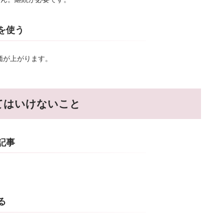
を使う
価が上がります。
てはいけないこと
記事
る